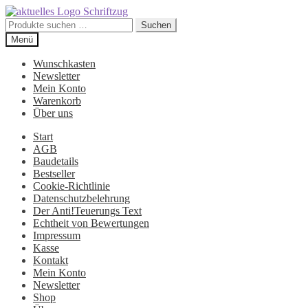
Suchen
Suchen
nach:
Zur
Zum
Menü
Navigation
Inhalt
springen
springen
Wunschkasten
Newsletter
Mein Konto
Warenkorb
Über uns
Start
AGB
Baudetails
Bestseller
Cookie-Richtlinie
Datenschutzbelehrung
Der Anti!Teuerungs Text
Echtheit von Bewertungen
Impressum
Kasse
Kontakt
Mein Konto
Newsletter
Shop