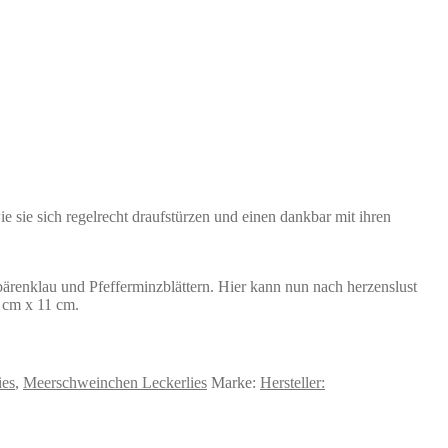
e sie sich regelrecht draufstürzen und einen dankbar mit ihren
ärenklau und Pfefferminzblättern. Hier kann nun nach herzenslust
 cm x 11 cm.
ies
,
Meerschweinchen Leckerlies
Marke:
Hersteller: