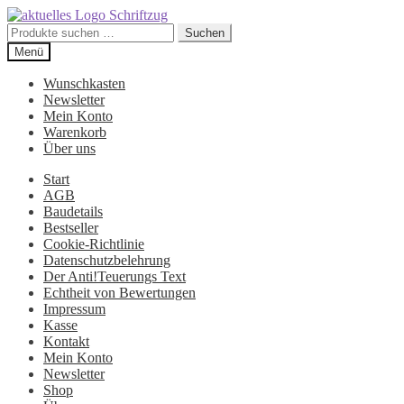
Suchen
Suchen
nach:
Zur
Zum
Menü
Navigation
Inhalt
springen
springen
Wunschkasten
Newsletter
Mein Konto
Warenkorb
Über uns
Start
AGB
Baudetails
Bestseller
Cookie-Richtlinie
Datenschutzbelehrung
Der Anti!Teuerungs Text
Echtheit von Bewertungen
Impressum
Kasse
Kontakt
Mein Konto
Newsletter
Shop