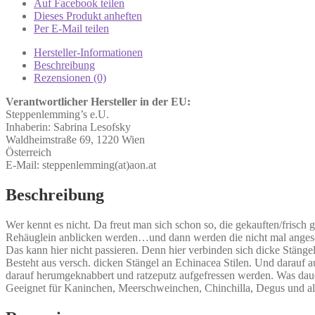
Auf Facebook teilen
Dieses Produkt anheften
Per E-Mail teilen
Hersteller-Informationen
Beschreibung
Rezensionen (0)
Verantwortlicher Hersteller in der EU:
Steppenlemming’s e.U.
Inhaberin: Sabrina Lesofsky
Waldheimstraße 69, 1220 Wien
Österreich
E-Mail: steppenlemming(at)aon.at
Beschreibung
Wer kennt es nicht. Da freut man sich schon so, die gekauften/frisch 
Rehäuglein anblicken werden…und dann werden die nicht mal anges
Das kann hier nicht passieren. Denn hier verbinden sich dicke Stänge
Besteht aus versch. dicken Stängel an
Echinacea S
tilen. Und darauf 
darauf herumgeknabbert und ratzeputz aufgefressen werden. Was dau
Geeignet für Kaninchen, Meerschweinchen, Chinchilla, Degus und al