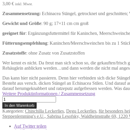
3,00
€
inkl. Mwst.
Zusammensetzung:
Echinacea Stängel
, getrocknet und geschnitten;
Gewicht und Größe
: 90 g; 17×11 cm cm groß
geeignet für
: Ergänzungsfuttermittel für Kaninchen, Meerschweinche
Fütterungsempfehlung
: Kaninchen/Meerschweinchen bis zu 1 Stück 
Zusatzstoffe
: ohne Zusatz von Zusatzstoffen
Wer kennt es nicht. Da freut man sich schon so, die gekauften/frisch 
Rehäuglein anblicken werden…und dann werden die nicht mal anges
Das kann hier nicht passieren. Denn hier verbinden sich dicke Stänge
Besteht aus versch. dicken Stängel an
Echinacea S
tilen. Und darauf 
darauf herumgeknabbert und ratzeputz aufgefressen werden. Was dau
Weitere Produktinformationen / Zusammensetzung
Knuspermatte
Echinacea
In den Warenkorb
Grundpreis
Kategorien:
Chinchilla Leckerlies
,
Degu Leckerlies
,
für besonders hei
33,33€/kg
Steppenlemming's e.U., Sabrina Lesofsky, Waldheimstraße 69, 1220
Menge
Auf Twitter teilen