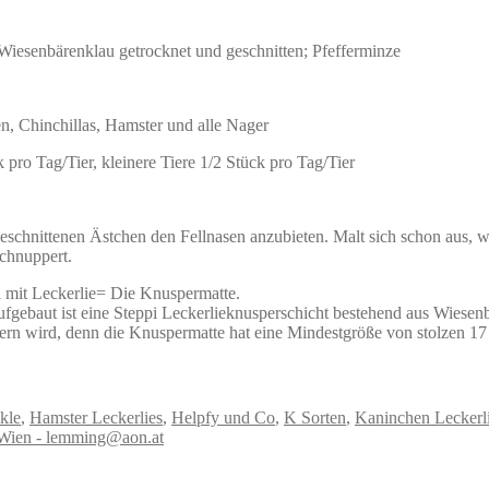
Wiesenbärenklau
getrocknet und geschnitten;
Pfefferminze
n, Chinchillas, Hamster und alle Nager
pro Tag/Tier, kleinere Tiere 1/2 Stück pro Tag/Tier
geschnittenen Ästchen den Fellnasen anzubieten. Malt sich schon aus, wi
chnuppert.
l mit Leckerlie= Die Knuspermatte.
aufgebaut ist eine Steppi Leckerlieknusperschicht bestehend aus
Wiesenb
ern wird, denn die Knuspermatte hat eine Mindestgröße von stolzen 17
kle
,
Hamster Leckerlies
,
Helpfy und Co
,
K Sorten
,
Kaninchen Leckerl
 Wien - lemming@aon.at