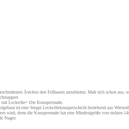
geschnittenen Ästchen den Fellnasen anzubieten. Malt sich schon aus, wi
chnuppert.
l mit Leckerlie= Die Knuspermatte.
aufgebaut ist eine Steppi Leckerlieknusperschicht bestehend aus
Wiesenb
ern wird, denn die Knuspermatte hat eine Mindestgröße von stolzen 1
le Nager.