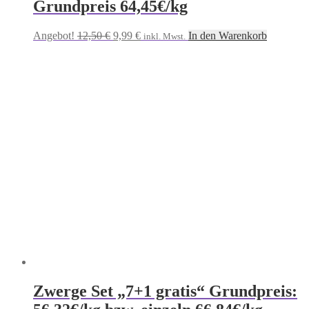
Grundpreis 64,45€/kg
Ursprünglicher
Aktueller
Angebot!
12,50
€
9,99
€
In den Warenkorb
inkl. Mwst.
Preis
Preis
war:
ist:
12,50 €
9,99 €.
Zwerge Set „7+1 gratis“ Grundpreis: