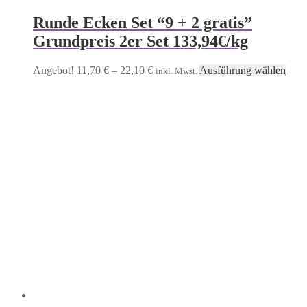
Runde Ecken Set “9 + 2 gratis”
Grundpreis 2er Set 133,94€/kg
Preisspanne:
Dies
Angebot!
11,70
€
–
22,10
€
Ausführung wählen
inkl. Mwst.
11,70 €
Prod
bis
weis
22,10 €
mehr
Vari
auf.
Die
Opti
könn
auf
der
Prod
gewä
werd