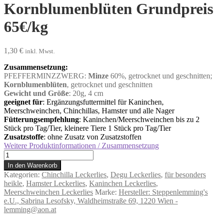
Kornblumenblüten Grundpreis
65€/kg
1,30
€
inkl. Mwst.
Zusammensetzung:
PFEFFERMINZZWERG:
Minze
60%, getrocknet und geschnitten;
Kornblumenblüten
, getrocknet und geschnitten
Gewicht und Größe
: 20g, 4 cm
geeignet für
:
Ergänzungsfuttermittel für Kaninchen,
Meerschweinchen, Chinchillas, Hamster und alle Nager
Fütterungsempfehlung
:
Kaninchen/Meerschweinchen bis zu 2
Stück pro Tag/Tier, kleinere Tiere 1 Stück pro Tag/Tier
Zusatzstoffe
: ohne Zusatz von Zusatzstoffen
Weitere Produktinformationen / Zusammensetzung
Pfefferminzzwerg
mit
In den Warenkorb
Kornblumenblüten
Kategorien:
Chinchilla Leckerlies
,
Degu Leckerlies
,
für besonders
Grundpreis
heikle
,
Hamster Leckerlies
,
Kaninchen Leckerlies
,
65€/kg
Meerschweinchen Leckerlies
Marke:
Hersteller: Steppenlemming's
Menge
e.U., Sabrina Lesofsky, Waldheimstraße 69, 1220 Wien -
lemming@aon.at