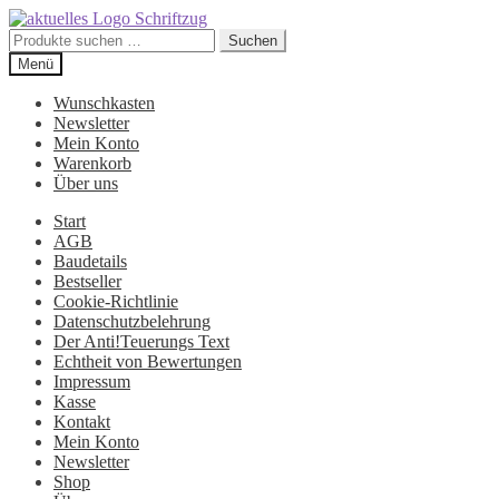
Suchen
Suchen
nach:
Zur
Zum
Menü
Navigation
Inhalt
springen
springen
Wunschkasten
Newsletter
Mein Konto
Warenkorb
Über uns
Start
AGB
Baudetails
Bestseller
Cookie-Richtlinie
Datenschutzbelehrung
Der Anti!Teuerungs Text
Echtheit von Bewertungen
Impressum
Kasse
Kontakt
Mein Konto
Newsletter
Shop