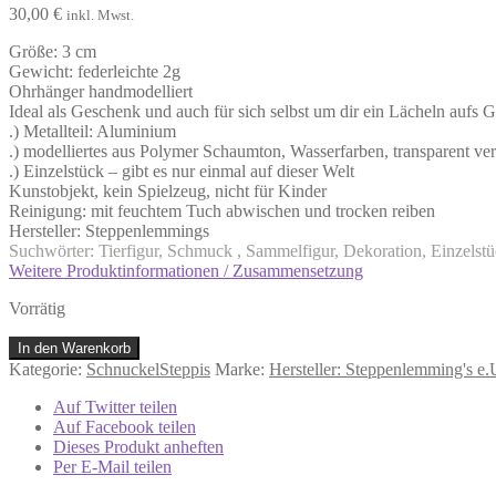
30,00
€
inkl. Mwst.
Größe: 3 cm
Gewicht: federleichte 2g
Ohrhänger handmodelliert
Ideal als Geschenk und auch für sich selbst um dir ein Lächeln aufs 
.) Metallteil: Aluminium
.) modelliertes aus Polymer Schaumton, Wasserfarben, transparent ver
.) Einzelstück – gibt es nur einmal auf dieser Welt
Kunstobjekt, kein Spielzeug, nicht für Kinder
Reinigung: mit feuchtem Tuch abwischen und trocken reiben
Hersteller: Steppenlemmings
Suchwörter: Tierfigur, Schmuck , Sammelfigur, Dekoration, Einzelst
Weitere Produktinformationen / Zusammensetzung
Vorrätig
Ohrhänger
In den Warenkorb
Purpurschwalbe
Kategorie:
SchnuckelSteppis
Marke:
Hersteller: Steppenlemming's e
Menge
Auf Twitter teilen
Auf Facebook teilen
Dieses Produkt anheften
Per E-Mail teilen