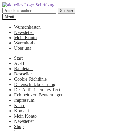
Suchen
Suchen
nach:
Zur
Zum
Menü
Navigation
Inhalt
springen
springen
Wunschkasten
Newsletter
Mein Konto
Warenkorb
Über uns
Start
AGB
Baudetails
Bestseller
Cookie-Richtlinie
Datenschutzbelehrung
Der Anti!Teuerungs Text
Echtheit von Bewertungen
Impressum
Kasse
Kontakt
Mein Konto
Newsletter
Shop