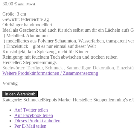
30,00
€
inkl. Mwst.
Größe: 3 cm
Gewicht: federleichte 2g
Ohrhänger handmodelliert
Ideal als Geschenk und auch für sich selbst um dir ein Lächeln aufs 
.) Metallteil: Aluminium
.) modelliertes aus Polymer Schaumton, Wasserfarben, transparent ver
.) Einzelstück – gibt es nur einmal auf dieser Welt
Kunstobjekt, kein Spielzeug, nicht für Kinder
Reinigung: mit feuchtem Tuch abwischen und trocken reiben
Hersteller: Steppenlemmings
Suchwörter: Tierfigur, Schmuck , Sammelfigur, Dekoration, Einzelst
Weitere Produktinformationen / Zusammensetzung
Vorrätig
Ohrhänger
In den Warenkorb
Meerschweinchen
Kategorie:
SchnuckelSteppis
Marke:
Hersteller: Steppenlemming's e
silbrig
metallic
Auf Twitter teilen
Menge
Auf Facebook teilen
Dieses Produkt anheften
Per E-Mail teilen