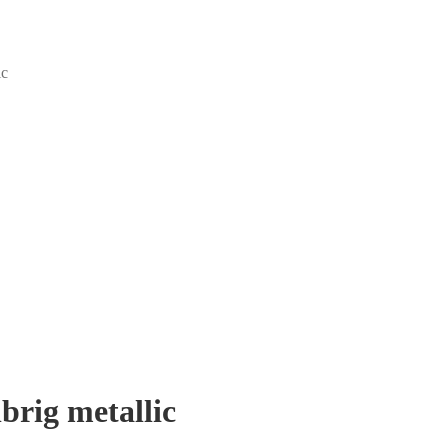
ic
rig metallic