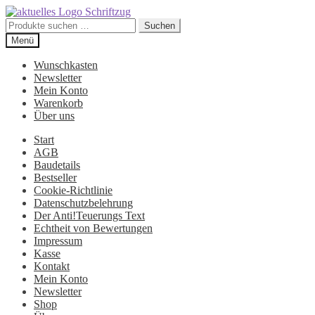
Suchen
Suchen
nach:
Zur
Zum
Menü
Navigation
Inhalt
springen
springen
Wunschkasten
Newsletter
Mein Konto
Warenkorb
Über uns
Start
AGB
Baudetails
Bestseller
Cookie-Richtlinie
Datenschutzbelehrung
Der Anti!Teuerungs Text
Echtheit von Bewertungen
Impressum
Kasse
Kontakt
Mein Konto
Newsletter
Shop