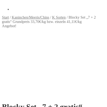
Start
/
Kaninchen/Meeris/Chins
/
K Sorten
/
Blocky Set „7 + 2
gratis“ Grundpreis 33,70€/kg bzw. einzeln 41,11€/kg
Angebot!
Blocky Set „7 + 2 gratis“