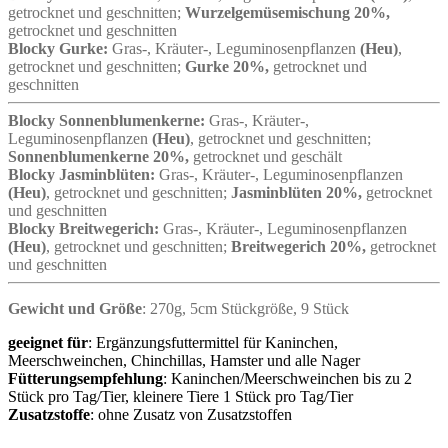
getrocknet und geschnitten;
Wurzelgemüsemischung 20%,
getrocknet und geschnitten
Blocky
Gurke:
Gras-, Kräuter-, Leguminosenpflanzen
(Heu)
,
getrocknet und geschnitten;
Gurke 20%,
getrocknet und
geschnitten
Blocky
Sonnenblumenkerne:
Gras-, Kräuter-,
Leguminosenpflanzen
(Heu)
, getrocknet und geschnitten;
Sonnenblumenkerne 20%,
getrocknet und geschält
Blocky
Jasminblüten:
Gras-, Kräuter-, Leguminosenpflanzen
(Heu)
, getrocknet und geschnitten;
Jasminblüten 20%,
getrocknet
und geschnitten
Blocky
Breitwegerich:
Gras-, Kräuter-, Leguminosenpflanzen
(Heu)
, getrocknet und geschnitten;
Breitwegerich 20%,
getrocknet
und geschnitten
Gewicht und Größe
: 270g, 5cm Stückgröße, 9 Stück
geeignet für
:
Ergänzungsfuttermittel für Kaninchen,
Meerschweinchen, Chinchillas, Hamster und alle Nager
Fütterungsempfehlung
:
Kaninchen/Meerschweinchen bis zu 2
Stück pro Tag/Tier, kleinere Tiere 1 Stück pro Tag/Tier
Zusatzstoffe
: ohne Zusatz von Zusatzstoffen