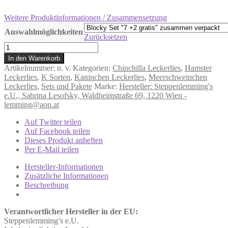
Weitere Produktinformationen / Zusammensetzung
Auswahlmöglichkeiten
Zurücksetzen
Blocky
Set
In den Warenkorb
"7
Artikelnummer:
n. v.
Kategorien:
Chinchilla Leckerlies
,
Hamster
+
Leckerlies
,
K Sorten
,
Kaninchen Leckerlies
,
Meerschweinchen
2
Leckerlies
,
Sets und Pakete
Marke:
Hersteller: Steppenlemming's
gratis"
e.U., Sabrina Lesofsky, Waldheimstraße 69, 1220 Wien -
Grundpreis
lemming@aon.at
33,70€/kg
bzw.
Auf Twitter teilen
einzeln
Auf Facebook teilen
41,11€/kg
Dieses Produkt anheften
Menge
Per E-Mail teilen
Hersteller-Informationen
Zusätzliche Informationen
Beschreibung
Verantwortlicher Hersteller in der EU:
Steppenlemming’s e.U.