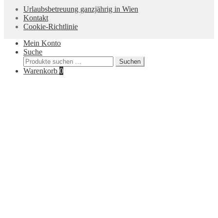
Urlaubsbetreuung ganzjährig in Wien
Kontakt
Cookie-Richtlinie
Mein Konto
Suche
Suchen
Suchen
nach:
Warenkorb
0