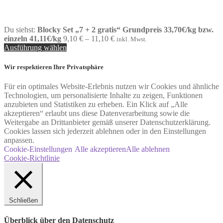
Du siehst:
Blocky Set „7 + 2 gratis“ Grundpreis 33,70€/kg bzw.
Preisspanne:
einzeln 41,11€/kg
9,10
€
–
11,10
€
inkl. Mwst.
9,10 €
Ausführung wählen
bis
11,10 €
Wir respektieren Ihre Privatsphäre
Für ein optimales Website-Erlebnis nutzen wir Cookies und ähnliche
Technologien, um personalisierte Inhalte zu zeigen, Funktionen
anzubieten und Statistiken zu erheben. Ein Klick auf „Alle
akzeptieren“ erlaubt uns diese Datenverarbeitung sowie die
Weitergabe an Drittanbieter gemäß unserer Datenschutzerklärung.
Cookies lassen sich jederzeit ablehnen oder in den Einstellungen
anpassen.
Cookie-Einstellungen
Alle akzeptieren
Alle ablehnen
Cookie-Richtlinie
Schließen
Überblick über den Datenschutz