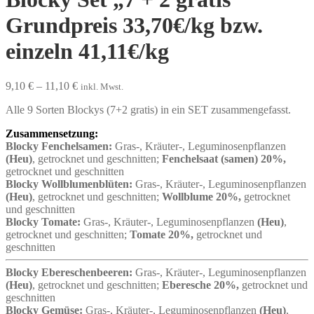
Grundpreis 33,70€/kg bzw.
einzeln 41,11€/kg
Preisspanne:
9,10
€
–
11,10
€
inkl. Mwst.
9,10 €
Alle 9 Sorten Blockys (7+2 gratis) in ein SET zusammengefasst.
bis
11,10 €
Zusammensetzung:
Blocky Fenchelsamen:
Gras-, Kräuter-, Leguminosenpflanzen
(Heu)
, getrocknet und geschnitten;
Fenchelsaat (samen) 20%,
getrocknet und geschnitten
Blocky
Wollblumenblüten:
Gras-, Kräuter-, Leguminosenpflanzen
(Heu)
, getrocknet und geschnitten;
Wollblume 20%,
getrocknet
und geschnitten
Blocky
Tomate:
Gras-, Kräuter-, Leguminosenpflanzen
(Heu)
,
getrocknet und geschnitten;
Tomate 20%,
getrocknet und
geschnitten
Blocky
Ebereschenbeeren:
Gras-, Kräuter-, Leguminosenpflanzen
(Heu)
, getrocknet und geschnitten;
Eberesche 20%,
getrocknet und
geschnitten
Blocky
Gemüse:
Gras-, Kräuter-, Leguminosenpflanzen
(Heu)
,