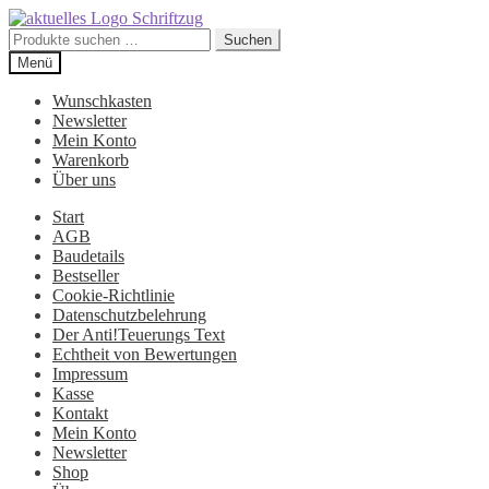
Suchen
Suchen
nach:
Zur
Zum
Menü
Navigation
Inhalt
springen
springen
Wunschkasten
Newsletter
Mein Konto
Warenkorb
Über uns
Start
AGB
Baudetails
Bestseller
Cookie-Richtlinie
Datenschutzbelehrung
Der Anti!Teuerungs Text
Echtheit von Bewertungen
Impressum
Kasse
Kontakt
Mein Konto
Newsletter
Shop