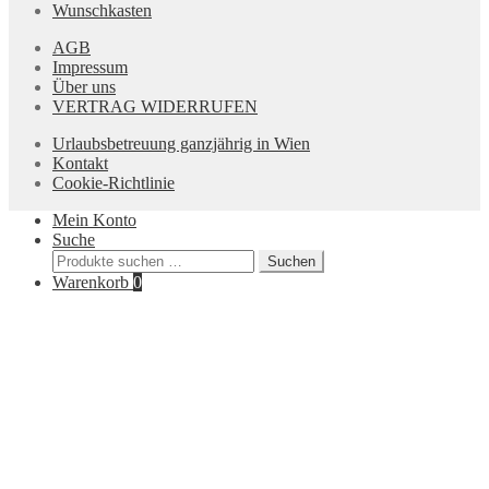
Wunschkasten
AGB
Impressum
Über uns
VERTRAG WIDERRUFEN
Urlaubsbetreuung ganzjährig in Wien
Kontakt
Cookie-Richtlinie
Mein Konto
Suche
Suchen
Suchen
nach:
Warenkorb
0