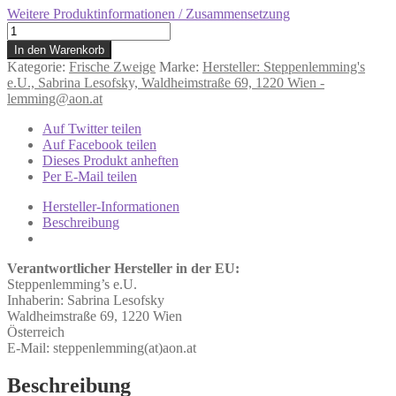
Weitere Produktinformationen / Zusammensetzung
225g
frische
In den Warenkorb
Zweige
Kategorie:
Frische Zweige
Marke:
Hersteller: Steppenlemming's
Mischung
e.U., Sabrina Lesofsky, Waldheimstraße 69, 1220 Wien -
-
lemming@aon.at
Frischfutter
für
Auf Twitter teilen
ua.
Auf Facebook teilen
Kaninchen
Dieses Produkt anheften
Grundpreis:
Per E-Mail teilen
56,82€/kg
Menge
Hersteller-Informationen
Beschreibung
Verantwortlicher Hersteller in der EU:
Steppenlemming’s e.U.
Inhaberin: Sabrina Lesofsky
Waldheimstraße 69, 1220 Wien
Österreich
E-Mail: steppenlemming(at)aon.at
Beschreibung