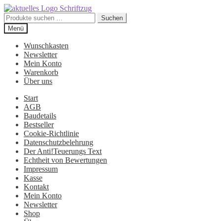
Suchen
Suchen
nach:
Zur
Zum
Menü
Navigation
Inhalt
springen
springen
Wunschkasten
Newsletter
Mein Konto
Warenkorb
Über uns
Start
AGB
Baudetails
Bestseller
Cookie-Richtlinie
Datenschutzbelehrung
Der Anti!Teuerungs Text
Echtheit von Bewertungen
Impressum
Kasse
Kontakt
Mein Konto
Newsletter
Shop