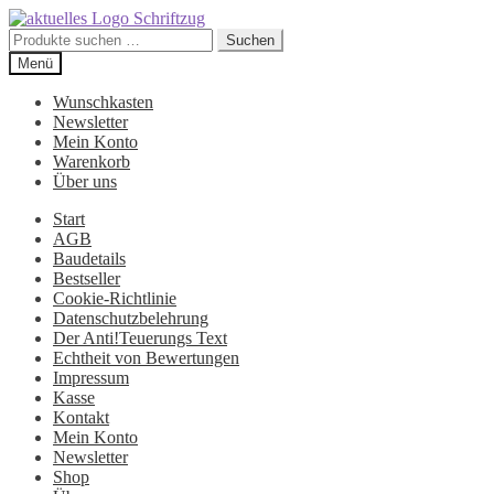
Suchen
Suchen
nach:
Zur
Zum
Menü
Navigation
Inhalt
springen
springen
Wunschkasten
Newsletter
Mein Konto
Warenkorb
Über uns
Start
AGB
Baudetails
Bestseller
Cookie-Richtlinie
Datenschutzbelehrung
Der Anti!Teuerungs Text
Echtheit von Bewertungen
Impressum
Kasse
Kontakt
Mein Konto
Newsletter
Shop