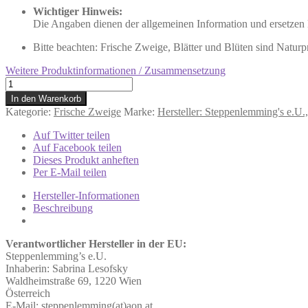
Wichtiger Hinweis:
Die Angaben dienen der allgemeinen Information und ersetzen k
Bitte beachten: Frische Zweige, Blätter und Blüten sind Naturp
Weitere Produktinformationen / Zusammensetzung
40g
frische
In den Warenkorb
Kirschzweige
Kategorie:
Frische Zweige
Marke:
Hersteller: Steppenlemming's e.U
-
Frischfutter
Auf Twitter teilen
für
Auf Facebook teilen
ua.
Dieses Produkt anheften
Degu
Per E-Mail teilen
Grundpreis:
67,50
Hersteller-Informationen
€/kg
Beschreibung
Menge
Verantwortlicher Hersteller in der EU:
Steppenlemming’s e.U.
Inhaberin: Sabrina Lesofsky
Waldheimstraße 69, 1220 Wien
Österreich
E-Mail: steppenlemming(at)aon.at