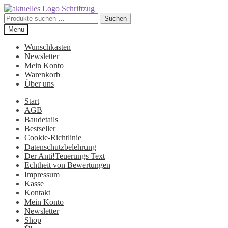
Suchen
Suchen
nach:
Zur
Zum
Menü
Navigation
Inhalt
springen
springen
Wunschkasten
Newsletter
Mein Konto
Warenkorb
Über uns
Start
AGB
Baudetails
Bestseller
Cookie-Richtlinie
Datenschutzbelehrung
Der Anti!Teuerungs Text
Echtheit von Bewertungen
Impressum
Kasse
Kontakt
Mein Konto
Newsletter
Shop