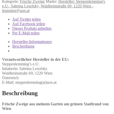
Kategorie:
Frische Zweige
Marke:
Hersteller: Steppenlemming's
-
e.U., Sabrina Lesofsky, Waldheimstraße 69, 1220 Wien -
entdornt
lemming@aon.at
-
Frischfutter
Auf Twitter teilen
Meerschweinchen
Auf Facebook teilen
Grundpreis:
Dieses Produkt anheften
60€/kg
Per E-Mail teilen
Menge
Hersteller-Informationen
Beschreibung
Verantwortlicher Hersteller in der EU:
Steppenlemming’s e.U.
Inhaberin: Sabrina Lesofsky
Waldheimstraße 69, 1220 Wien
Österreich
E-Mail: steppenlemming(at)aon.at
Beschreibung
Frische Zweige aus meinem Garten am grünen Stadtrand von
Wien