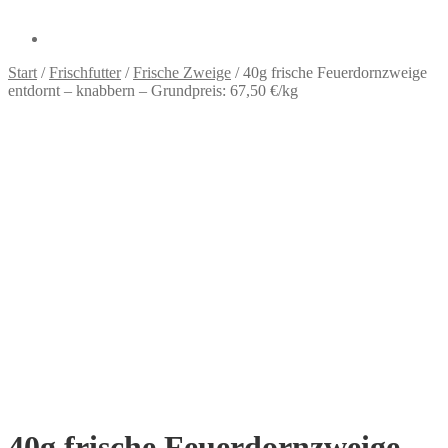
Start
/
Frischfutter
/
Frische Zweige
/
40g frische Feuerdornzweige
entdornt – knabbern – Grundpreis: 67,50 €/kg
40g frische Feuerdornzweige