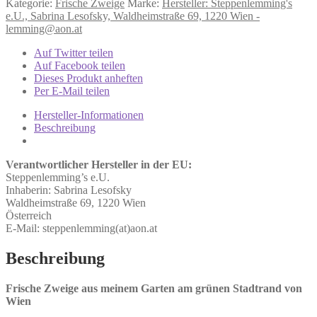
Kategorie:
Frische Zweige
Marke:
Hersteller: Steppenlemming's
entdornt
e.U., Sabrina Lesofsky, Waldheimstraße 69, 1220 Wien -
-
lemming@aon.at
knabbern
-
Auf Twitter teilen
Grundpreis:
Auf Facebook teilen
67,50
Dieses Produkt anheften
€/kg
Per E-Mail teilen
Menge
Hersteller-Informationen
Beschreibung
Verantwortlicher Hersteller in der EU:
Steppenlemming’s e.U.
Inhaberin: Sabrina Lesofsky
Waldheimstraße 69, 1220 Wien
Österreich
E-Mail: steppenlemming(at)aon.at
Beschreibung
Frische Zweige aus meinem Garten am grünen Stadtrand von
Wien