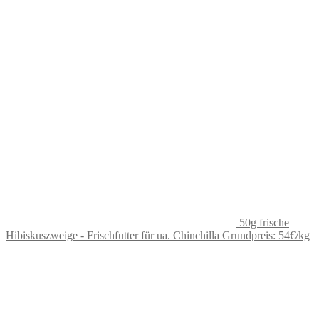
50g frische
Hibiskuszweige - Frischfutter für ua. Chinchilla Grundpreis: 54€/kg