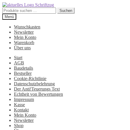
Suchen
Suchen
nach:
Zur
Zum
Menü
Navigation
Inhalt
springen
springen
Wunschkasten
Newsletter
Mein Konto
Warenkorb
Über uns
Start
AGB
Baudetails
Bestseller
Cookie-Richtlinie
Datenschutzbelehrung
Der Anti!Teuerungs Text
Echtheit von Bewertungen
Impressum
Kasse
Kontakt
Mein Konto
Newsletter
Shop